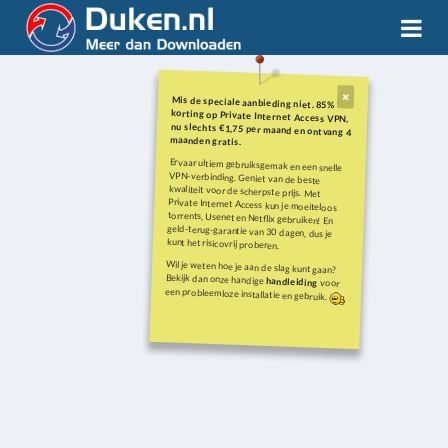
Mis de speciale aanbieding niet. 85%
korting op Private Internet Access VPN,
nu slechts €1,75 per maand en ontvang 4
maanden gratis.
Ervaar ultiem gebruiksgemak en een snelle
VPN-verbinding. Geniet van de beste
kwaliteit voor de scherpste prijs. Met
Private Internet Access kun je moeiteloos
torrents, Usenet en Netflix gebruiken! En
geld-terug-garantie van 30 dagen, dus je
kunt het risicovrij proberen.
Wil je weten hoe je aan de slag kunt gaan?
Bekijk dan onze handige
handleiding
voor
een probleemloze installatie en gebruik.