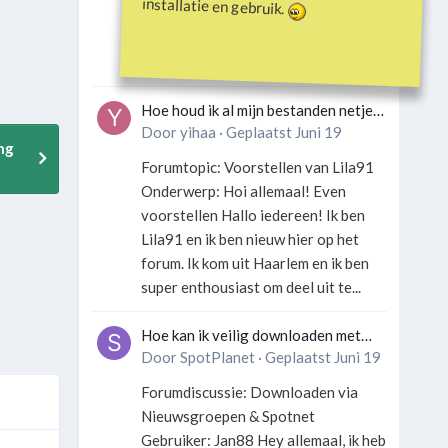
installatie en gebruik.
Gebruiker: SportFan123 Hey
allemaal! Wat is er precies gebeurd
met Davey Hearn? Ik las iets over...
Hoe houd ik al mijn bestanden netjes
georganiseerd zonder gek te
Door
yihaa
·
Geplaatst
Juni 19
ng
worden?
Forumtopic: Voorstellen van Lila91
Onderwerp: Hoi allemaal! Even
voorstellen Hallo iedereen! Ik ben
Lila91 en ik ben nieuw hier op het
forum. Ik kom uit Haarlem en ik ben
super enthousiast om deel uit te...
Hoe kan ik veilig downloaden met
een VPN zonder technische kennis?
Door
SpotPlanet
·
Geplaatst
Juni 19
Forumdiscussie: Downloaden via
Nieuwsgroepen & Spotnet
Gebruiker: Jan88 Hey allemaal, ik heb