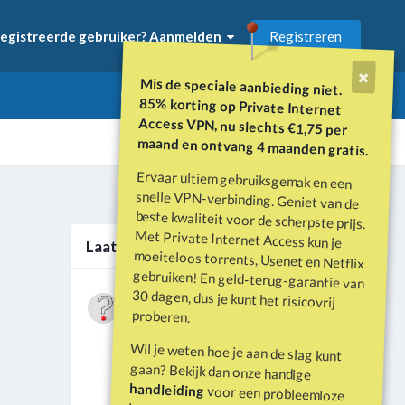
Registreren
egistreerde gebruiker? Aanmelden
Mis de speciale aanbieding niet.
85% korting op Private Internet
Access VPN, nu slechts €1,75 per
maand en ontvang 4 maanden gratis.
Ervaar ultiem gebruiksgemak en een
snelle VPN-verbinding. Geniet van de
beste kwaliteit voor de scherpste prijs.
Met Private Internet Access kun je
moeiteloos torrents, Usenet en Netflix
gebruiken! En geld-terug-garantie van
30 dagen, dus je kunt het risicovrij
Alle activiteit
Laatste berichten
Wat is er gebeurd met Davey Hearn
proberen.
en de vandalisatie van het
Door
Vraagbaak
·
Geplaatst
Juni 21
Washington Reflecting Pool?
Wil je weten hoe je aan de slag kunt
Forumdiscussie: Davey Hearn:
gaan? Bekijk dan onze handige
Former Olympian Denies Vandalising
handleiding
voor een probleemloze
Washington Reflecting Pool