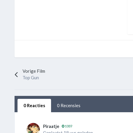
Vorige Film
Top Gun
0 Reacties
0 Recensies
Piraatje
1337
Geplaatst 18 uur geleden