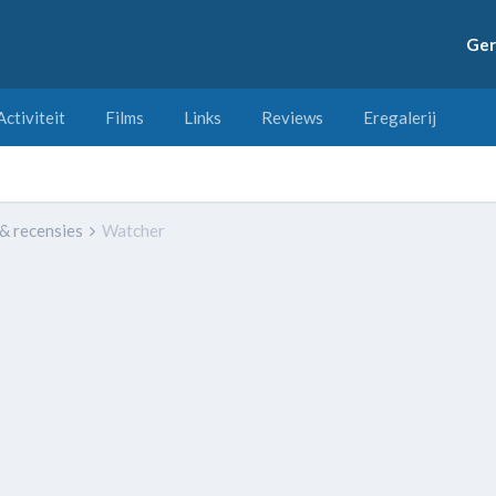
Ger
Activiteit
Films
Links
Reviews
Eregalerij
 & recensies
Watcher