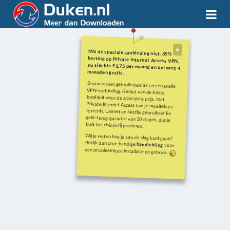
Mis de speciale aanbieding niet. 85%
korting op Private Internet Access VPN,
nu slechts €1,75 per maand en ontvang 4
maanden gratis.
Ervaar ultiem gebruiksgemak en een snelle
VPN-verbinding. Geniet van de beste
kwaliteit voor de scherpste prijs. Met
Private Internet Access kun je moeiteloos
torrents, Usenet en Netflix gebruiken! En
geld-terug-garantie van 30 dagen, dus je
kunt het risicovrij proberen.
Wil je weten hoe je aan de slag kunt gaan?
Bekijk dan onze handige
handleiding
voor
een probleemloze installatie en gebruik.