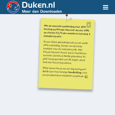
Mis de speciale aanbieding niet. 85%
korting op Private Internet Access VPN,
nu slechts €1,75 per maand en ontvang 4
maanden gratis.
Ervaar ultiem gebruiksgemak en een snelle
VPN-verbinding. Geniet van de beste
kwaliteit voor de scherpste prijs. Met
Private Internet Access kun je moeiteloos
torrents, Usenet en Netflix gebruiken! En
geld-terug-garantie van 30 dagen, dus je
kunt het risicovrij proberen.
Wil je weten hoe je aan de slag kunt gaan?
Bekijk dan onze handige
handleiding
voor
een probleemloze installatie en gebruik.