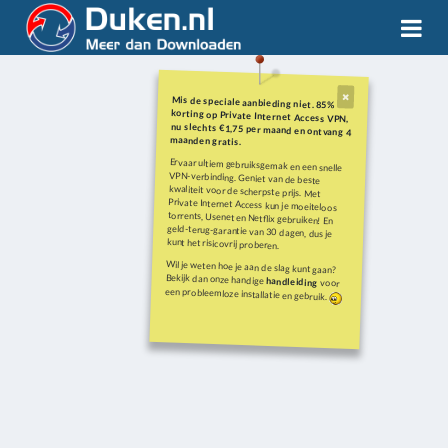
Mis de speciale aanbieding niet. 85%
korting op Private Internet Access VPN,
nu slechts €1,75 per maand en ontvang 4
maanden gratis.
Ervaar ultiem gebruiksgemak en een snelle
VPN-verbinding. Geniet van de beste
kwaliteit voor de scherpste prijs. Met
Private Internet Access kun je moeiteloos
torrents, Usenet en Netflix gebruiken! En
geld-terug-garantie van 30 dagen, dus je
kunt het risicovrij proberen.
Wil je weten hoe je aan de slag kunt gaan?
Bekijk dan onze handige
handleiding
voor
een probleemloze installatie en gebruik.