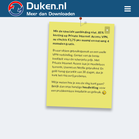
Mis de speciale aanbieding niet. 85%
korting op Private Internet Access VPN,
nu slechts €1,75 per maand en ontvang 4
maanden gratis.
Ervaar ultiem gebruiksgemak en een snelle
VPN-verbinding. Geniet van de beste
kwaliteit voor de scherpste prijs. Met
Private Internet Access kun je moeiteloos
torrents, Usenet en Netflix gebruiken! En
geld-terug-garantie van 30 dagen, dus je
kunt het risicovrij proberen.
Wil je weten hoe je aan de slag kunt gaan?
Bekijk dan onze handige
handleiding
voor
een probleemloze installatie en gebruik.