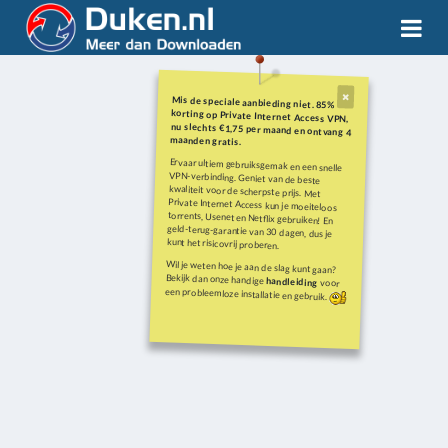
Mis de speciale aanbieding niet. 85%
korting op Private Internet Access VPN,
nu slechts €1,75 per maand en ontvang 4
maanden gratis.
Ervaar ultiem gebruiksgemak en een snelle
VPN-verbinding. Geniet van de beste
kwaliteit voor de scherpste prijs. Met
Private Internet Access kun je moeiteloos
torrents, Usenet en Netflix gebruiken! En
geld-terug-garantie van 30 dagen, dus je
kunt het risicovrij proberen.
Wil je weten hoe je aan de slag kunt gaan?
Bekijk dan onze handige
handleiding
voor
een probleemloze installatie en gebruik.