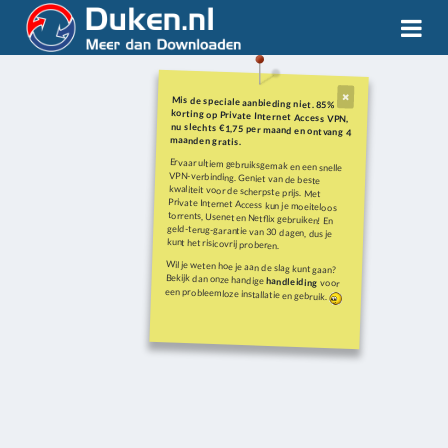
Mis de speciale aanbieding niet. 85%
korting op Private Internet Access VPN,
nu slechts €1,75 per maand en ontvang 4
maanden gratis.
Ervaar ultiem gebruiksgemak en een snelle
VPN-verbinding. Geniet van de beste
kwaliteit voor de scherpste prijs. Met
Private Internet Access kun je moeiteloos
torrents, Usenet en Netflix gebruiken! En
geld-terug-garantie van 30 dagen, dus je
kunt het risicovrij proberen.
Wil je weten hoe je aan de slag kunt gaan?
Bekijk dan onze handige
handleiding
voor
een probleemloze installatie en gebruik.