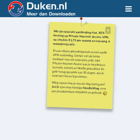
Mis de speciale aanbieding niet. 85%
korting op Private Internet Access VPN,
nu slechts €1,75 per maand en ontvang 4
maanden gratis.
Ervaar ultiem gebruiksgemak en een snelle
VPN-verbinding. Geniet van de beste
kwaliteit voor de scherpste prijs. Met
Private Internet Access kun je moeiteloos
torrents, Usenet en Netflix gebruiken! En
geld-terug-garantie van 30 dagen, dus je
kunt het risicovrij proberen.
Wil je weten hoe je aan de slag kunt gaan?
Bekijk dan onze handige
handleiding
voor
een probleemloze installatie en gebruik.