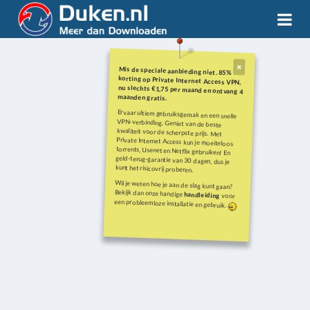
Mis de speciale aanbieding niet. 85%
korting op Private Internet Access VPN,
nu slechts €1,75 per maand en ontvang 4
maanden gratis.
Ervaar ultiem gebruiksgemak en een snelle
VPN-verbinding. Geniet van de beste
kwaliteit voor de scherpste prijs. Met
Private Internet Access kun je moeiteloos
torrents, Usenet en Netflix gebruiken! En
geld-terug-garantie van 30 dagen, dus je
kunt het risicovrij proberen.
Wil je weten hoe je aan de slag kunt gaan?
Bekijk dan onze handige
handleiding
voor
een probleemloze installatie en gebruik.