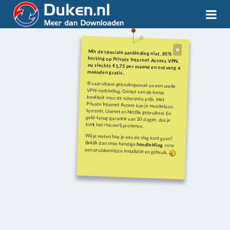
Mis de speciale aanbieding niet. 85%
korting op Private Internet Access VPN,
nu slechts €1,75 per maand en ontvang 4
maanden gratis.
Ervaar ultiem gebruiksgemak en een snelle
VPN-verbinding. Geniet van de beste
kwaliteit voor de scherpste prijs. Met
Private Internet Access kun je moeiteloos
torrents, Usenet en Netflix gebruiken! En
geld-terug-garantie van 30 dagen, dus je
kunt het risicovrij proberen.
Wil je weten hoe je aan de slag kunt gaan?
Bekijk dan onze handige
handleiding
voor
een probleemloze installatie en gebruik.