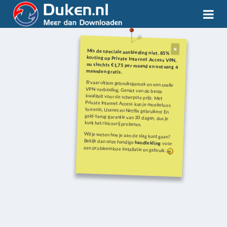
Mis de speciale aanbieding niet. 85%
korting op Private Internet Access VPN,
nu slechts €1,75 per maand en ontvang 4
maanden gratis.
Ervaar ultiem gebruiksgemak en een snelle
VPN-verbinding. Geniet van de beste
kwaliteit voor de scherpste prijs. Met
Private Internet Access kun je moeiteloos
torrents, Usenet en Netflix gebruiken! En
geld-terug-garantie van 30 dagen, dus je
kunt het risicovrij proberen.
Wil je weten hoe je aan de slag kunt gaan?
Bekijk dan onze handige
handleiding
voor
een probleemloze installatie en gebruik.