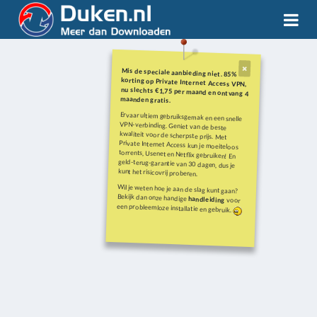
Mis de speciale aanbieding niet. 85%
korting op Private Internet Access VPN,
nu slechts €1,75 per maand en ontvang 4
maanden gratis.
Ervaar ultiem gebruiksgemak en een snelle
VPN-verbinding. Geniet van de beste
kwaliteit voor de scherpste prijs. Met
Private Internet Access kun je moeiteloos
torrents, Usenet en Netflix gebruiken! En
geld-terug-garantie van 30 dagen, dus je
kunt het risicovrij proberen.
Wil je weten hoe je aan de slag kunt gaan?
Bekijk dan onze handige
handleiding
voor
een probleemloze installatie en gebruik.