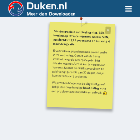
Mis de speciale aanbieding niet. 85%
korting op Private Internet Access VPN,
nu slechts €1,75 per maand en ontvang 4
maanden gratis.
Ervaar ultiem gebruiksgemak en een snelle
VPN-verbinding. Geniet van de beste
kwaliteit voor de scherpste prijs. Met
Private Internet Access kun je moeiteloos
torrents, Usenet en Netflix gebruiken! En
geld-terug-garantie van 30 dagen, dus je
kunt het risicovrij proberen.
Wil je weten hoe je aan de slag kunt gaan?
Bekijk dan onze handige
handleiding
voor
een probleemloze installatie en gebruik.