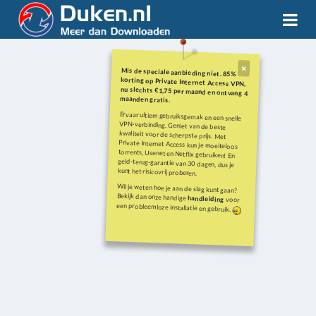
Mis de speciale aanbieding niet. 85%
korting op Private Internet Access VPN,
nu slechts €1,75 per maand en ontvang 4
maanden gratis.
Ervaar ultiem gebruiksgemak en een snelle
VPN-verbinding. Geniet van de beste
kwaliteit voor de scherpste prijs. Met
Private Internet Access kun je moeiteloos
torrents, Usenet en Netflix gebruiken! En
geld-terug-garantie van 30 dagen, dus je
kunt het risicovrij proberen.
Wil je weten hoe je aan de slag kunt gaan?
Bekijk dan onze handige
handleiding
voor
een probleemloze installatie en gebruik.