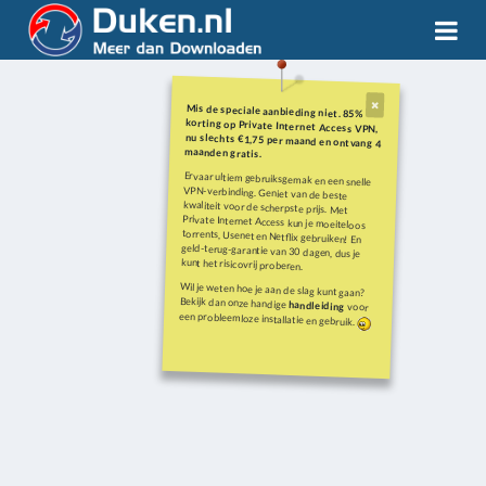
Mis de speciale aanbieding niet. 85%
korting op Private Internet Access VPN,
nu slechts €1,75 per maand en ontvang 4
maanden gratis.
Ervaar ultiem gebruiksgemak en een snelle
VPN-verbinding. Geniet van de beste
kwaliteit voor de scherpste prijs. Met
Private Internet Access kun je moeiteloos
torrents, Usenet en Netflix gebruiken! En
geld-terug-garantie van 30 dagen, dus je
kunt het risicovrij proberen.
Wil je weten hoe je aan de slag kunt gaan?
Bekijk dan onze handige
handleiding
voor
een probleemloze installatie en gebruik.