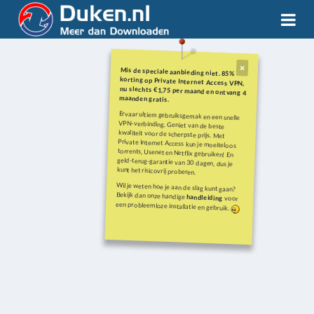
Mis de speciale aanbieding niet. 85%
korting op Private Internet Access VPN,
nu slechts €1,75 per maand en ontvang 4
maanden gratis.
Ervaar ultiem gebruiksgemak en een snelle
VPN-verbinding. Geniet van de beste
kwaliteit voor de scherpste prijs. Met
Private Internet Access kun je moeiteloos
torrents, Usenet en Netflix gebruiken! En
geld-terug-garantie van 30 dagen, dus je
kunt het risicovrij proberen.
Wil je weten hoe je aan de slag kunt gaan?
Bekijk dan onze handige
handleiding
voor
een probleemloze installatie en gebruik.