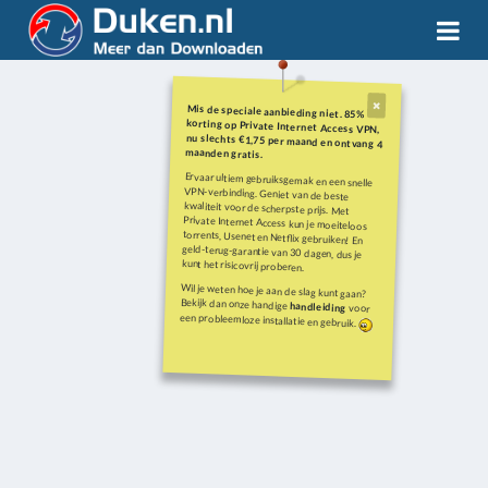
Mis de speciale aanbieding niet. 85%
korting op Private Internet Access VPN,
nu slechts €1,75 per maand en ontvang 4
maanden gratis.
Ervaar ultiem gebruiksgemak en een snelle
VPN-verbinding. Geniet van de beste
kwaliteit voor de scherpste prijs. Met
Private Internet Access kun je moeiteloos
torrents, Usenet en Netflix gebruiken! En
geld-terug-garantie van 30 dagen, dus je
kunt het risicovrij proberen.
Wil je weten hoe je aan de slag kunt gaan?
Bekijk dan onze handige
handleiding
voor
een probleemloze installatie en gebruik.