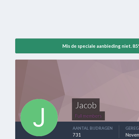
Mis de speciale aanbieding niet. 8
Jacob
Full members
AANTAL BIJDRAGEN
GEREG
731
Novem