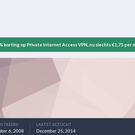
5% korting op Private Internet Access VPN, nu slechts €1,75 per
ISTREERD
LAATST BEZOCHT
ber 6, 2008
December 25, 2014