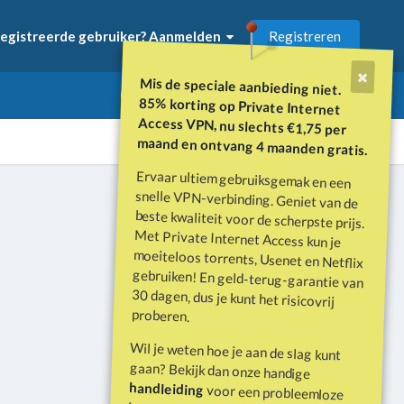
Registreren
egistreerde gebruiker? Aanmelden
Mis de speciale aanbieding niet.
85% korting op Private Internet
Access VPN, nu slechts €1,75 per
maand en ontvang 4 maanden gratis.
Ervaar ultiem gebruiksgemak en een
snelle VPN-verbinding. Geniet van de
beste kwaliteit voor de scherpste prijs.
Met Private Internet Access kun je
moeiteloos torrents, Usenet en Netflix
gebruiken! En geld-terug-garantie van
30 dagen, dus je kunt het risicovrij
Alle activiteit
proberen.
Wil je weten hoe je aan de slag kunt
gaan? Bekijk dan onze handige
handleiding
voor een probleemloze