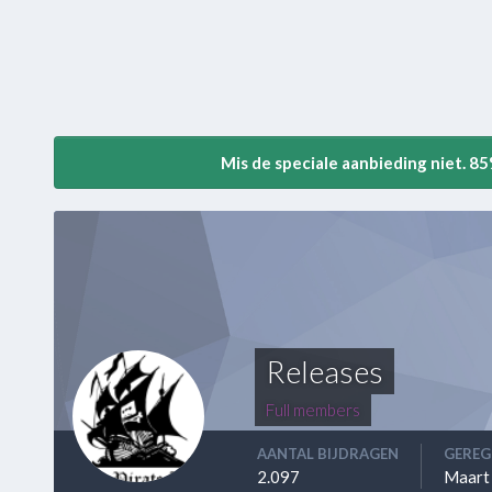
Mis de speciale aanbieding niet. 8
Releases
Full members
AANTAL BIJDRAGEN
GEREG
2.097
Maart 