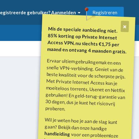
Registreren
egistreerde gebruiker? Aanmelden
Mis de speciale aanbieding niet.
85% korting op Private Internet
Access VPN, nu slechts €1,75 per
maand en ontvang 4 maanden gratis.
Ervaar ultiem gebruiksgemak en een
snelle VPN-verbinding. Geniet van de
beste kwaliteit voor de scherpste prijs.
Met Private Internet Access kun je
moeiteloos torrents, Usenet en Netflix
gebruiken! En geld-terug-garantie van
30 dagen, dus je kunt het risicovrij
Alle activiteit
proberen.
Wil je weten hoe je aan de slag kunt
gaan? Bekijk dan onze handige
handleiding
voor een probleemloze