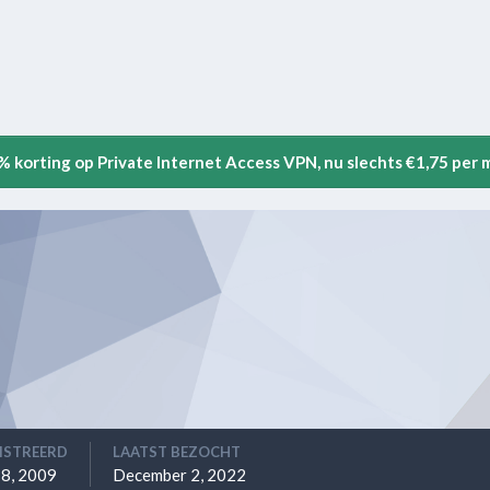
5% korting op Private Internet Access VPN, nu slechts €1,75 per
ISTREERD
LAATST BEZOCHT
8, 2009
December 2, 2022