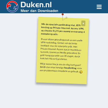
Mis de speciale aanbieding niet. 85%
korting op Private Internet Access VPN,
nu slechts €1,75 per maand en ontvang 4
maanden gratis.
Ervaar ultiem gebruiksgemak en een snelle
VPN-verbinding. Geniet van de beste
kwaliteit voor de scherpste prijs. Met
Private Internet Access kun je moeiteloos
torrents, Usenet en Netflix gebruiken! En
geld-terug-garantie van 30 dagen, dus je
kunt het risicovrij proberen.
Wil je weten hoe je aan de slag kunt gaan?
Bekijk dan onze handige
handleiding
voor
een probleemloze installatie en gebruik.