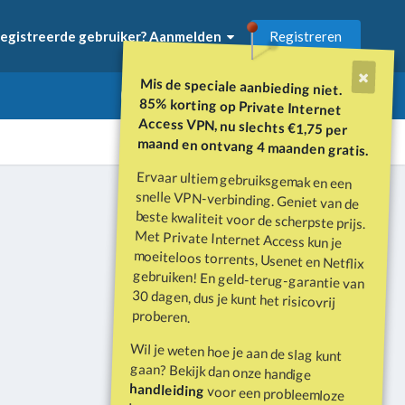
Registreren
egistreerde gebruiker? Aanmelden
Mis de speciale aanbieding niet.
85% korting op Private Internet
Access VPN, nu slechts €1,75 per
maand en ontvang 4 maanden gratis.
Ervaar ultiem gebruiksgemak en een
snelle VPN-verbinding. Geniet van de
beste kwaliteit voor de scherpste prijs.
Met Private Internet Access kun je
moeiteloos torrents, Usenet en Netflix
gebruiken! En geld-terug-garantie van
30 dagen, dus je kunt het risicovrij
Alle activiteit
proberen.
Wil je weten hoe je aan de slag kunt
gaan? Bekijk dan onze handige
handleiding
voor een probleemloze