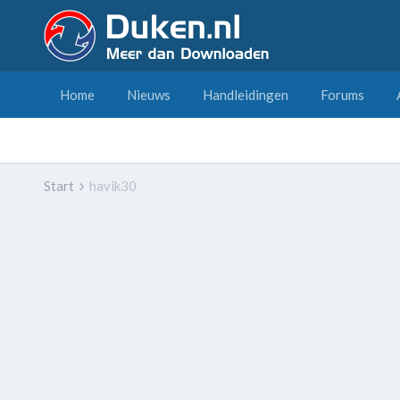
Home
Nieuws
Handleidingen
Forums
Start
havik30