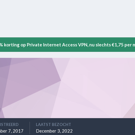
5% korting op Private Internet Access VPN, nu slechts €1,75 per
ISTREERD
LAATST BEZOCHT
ber 7, 2017
December 3, 2022