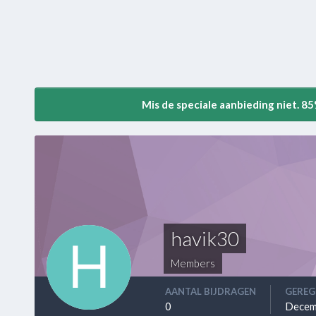
Mis de speciale aanbieding niet. 8
havik30
Members
AANTAL BIJDRAGEN
GEREG
0
Decem