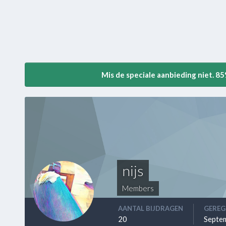
Mis de speciale aanbieding niet. 8
nijs
Members
AANTAL BIJDRAGEN
GEREG
20
Septem