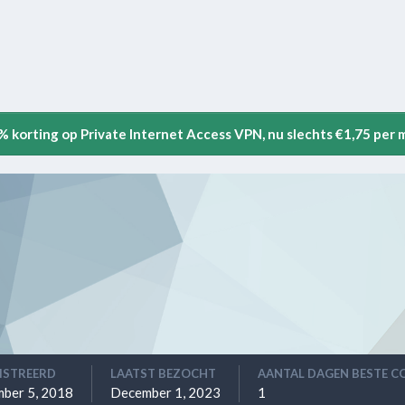
5% korting op Private Internet Access VPN, nu slechts €1,75 per
ISTREERD
LAATST BEZOCHT
AANTAL DAGEN BESTE C
ber 5, 2018
December 1, 2023
1