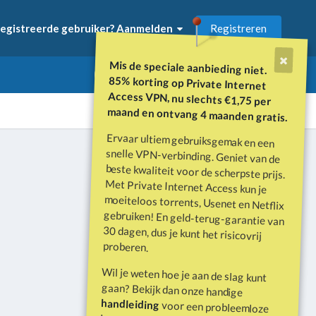
Registreren
egistreerde gebruiker? Aanmelden
Mis de speciale aanbieding niet.
85% korting op Private Internet
Access VPN, nu slechts €1,75 per
maand en ontvang 4 maanden gratis.
Ervaar ultiem gebruiksgemak en een
snelle VPN-verbinding. Geniet van de
beste kwaliteit voor de scherpste prijs.
Met Private Internet Access kun je
moeiteloos torrents, Usenet en Netflix
gebruiken! En geld-terug-garantie van
30 dagen, dus je kunt het risicovrij
Alle activiteit
proberen.
Wil je weten hoe je aan de slag kunt
gaan? Bekijk dan onze handige
handleiding
voor een probleemloze