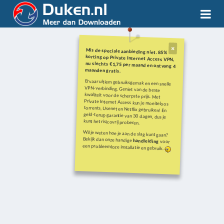
Mis de speciale aanbieding niet. 85%
korting op Private Internet Access VPN,
nu slechts €1,75 per maand en ontvang 4
maanden gratis.
Ervaar ultiem gebruiksgemak en een snelle
VPN-verbinding. Geniet van de beste
kwaliteit voor de scherpste prijs. Met
Private Internet Access kun je moeiteloos
torrents, Usenet en Netflix gebruiken! En
geld-terug-garantie van 30 dagen, dus je
kunt het risicovrij proberen.
Wil je weten hoe je aan de slag kunt gaan?
Bekijk dan onze handige
handleiding
voor
een probleemloze installatie en gebruik.