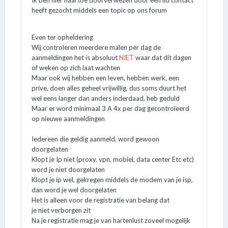
Ik ben hier naartoe doorverwezen door een lid contact
heeft gezocht middels een topic op ons forum
Even ter opheldering
Wij controleren meerdere malen per dag de
aanmeldingen het is absoluut
NIET
waar dat dit dagen
of weken op zich laat wachten
Maar ook wij hebben een leven, hebben werk, een
prive, doen alles geheel vrijwillig, dus soms duurt het
wel eens langer dan anders inderdaad, heb geduld
Maar er word minimaal 3 A 4x per dag gecontroleerd
op nieuwe aanmeldingen
Iedereen die geldig aanmeld, word gewoon
doorgelaten
Klopt je Ip niet (proxy, vpn, mobiel, data center Etc etc)
word je niet doorgelaten
Klopt je ip wel, gekregen middels de modem van je isp,
dan word je wel doorgelaten
Het is alleen voor de registratie van belang dat
je niet verborgen zit
Na je registratie mag je van hartenlust zoveel mogelijk