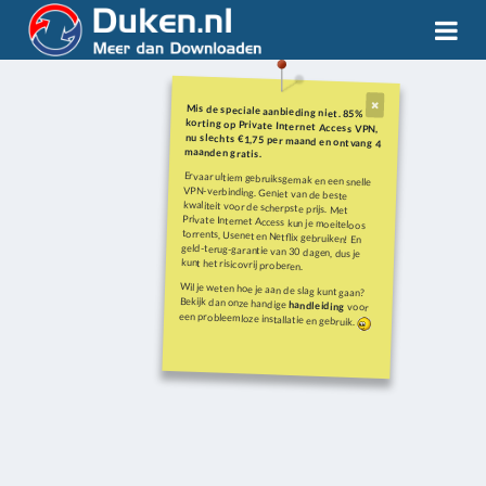
Mis de speciale aanbieding niet. 85%
korting op Private Internet Access VPN,
nu slechts €1,75 per maand en ontvang 4
maanden gratis.
Ervaar ultiem gebruiksgemak en een snelle
VPN-verbinding. Geniet van de beste
kwaliteit voor de scherpste prijs. Met
Private Internet Access kun je moeiteloos
torrents, Usenet en Netflix gebruiken! En
geld-terug-garantie van 30 dagen, dus je
kunt het risicovrij proberen.
Wil je weten hoe je aan de slag kunt gaan?
Bekijk dan onze handige
handleiding
voor
een probleemloze installatie en gebruik.