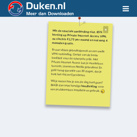
Mis de speciale aanbieding niet. 85%
korting op Private Internet Access VPN,
nu slechts €1,75 per maand en ontvang 4
maanden gratis.
Ervaar ultiem gebruiksgemak en een snelle
VPN-verbinding. Geniet van de beste
kwaliteit voor de scherpste prijs. Met
Private Internet Access kun je moeiteloos
torrents, Usenet en Netflix gebruiken! En
geld-terug-garantie van 30 dagen, dus je
kunt het risicovrij proberen.
Wil je weten hoe je aan de slag kunt gaan?
Bekijk dan onze handige
handleiding
voor
een probleemloze installatie en gebruik.