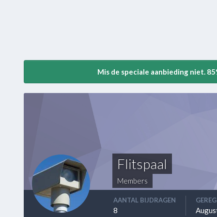
Mis de speciale aanbieding niet. 8
Flitspaal
Members
AANTAL BIJDRAGEN
GEREG
8
Augus