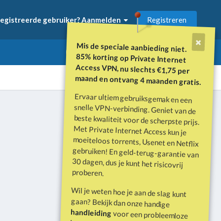
Registreren
egistreerde gebruiker? Aanmelden
Mis de speciale aanbieding niet.
85% korting op Private Internet
Access VPN, nu slechts €1,75 per
maand en ontvang 4 maanden gratis.
Ervaar ultiem gebruiksgemak en een
snelle VPN-verbinding. Geniet van de
beste kwaliteit voor de scherpste prijs.
Met Private Internet Access kun je
moeiteloos torrents, Usenet en Netflix
gebruiken! En geld-terug-garantie van
30 dagen, dus je kunt het risicovrij
Alle activiteit
proberen.
Wil je weten hoe je aan de slag kunt
gaan? Bekijk dan onze handige
handleiding
voor een probleemloze