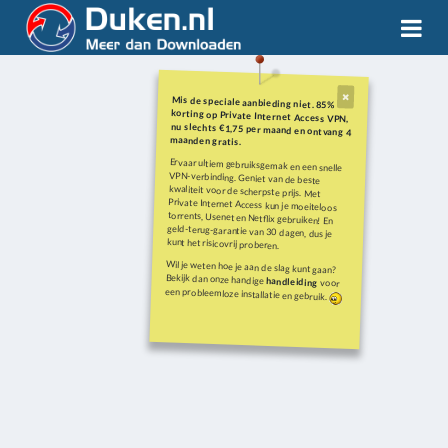
Mis de speciale aanbieding niet. 85%
korting op Private Internet Access VPN,
nu slechts €1,75 per maand en ontvang 4
maanden gratis.
Ervaar ultiem gebruiksgemak en een snelle
VPN-verbinding. Geniet van de beste
kwaliteit voor de scherpste prijs. Met
Private Internet Access kun je moeiteloos
torrents, Usenet en Netflix gebruiken! En
geld-terug-garantie van 30 dagen, dus je
kunt het risicovrij proberen.
Wil je weten hoe je aan de slag kunt gaan?
Bekijk dan onze handige
handleiding
voor
een probleemloze installatie en gebruik.