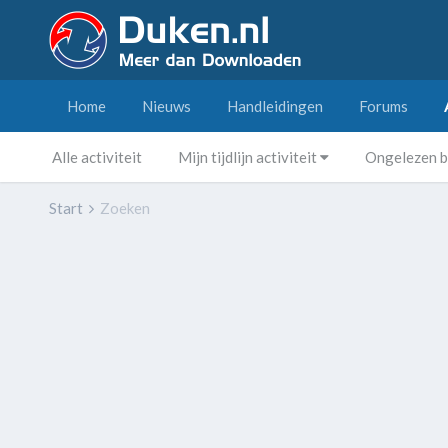
Home
Nieuws
Handleidingen
Forums
Alle activiteit
Mijn tijdlijn activiteit
Ongelezen b
Start
Zoeken