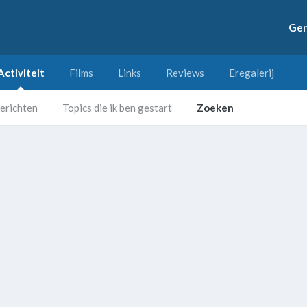
Ger
Activiteit
Films
Links
Reviews
Eregalerij
erichten
Topics die ik ben gestart
Zoeken