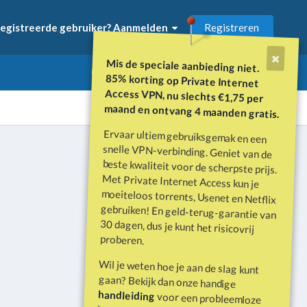
Registreren
egistreerde gebruiker? Aanmelden
Mis de speciale aanbieding niet.
85% korting op Private Internet
Access VPN, nu slechts €1,75 per
maand en ontvang 4 maanden gratis.
Ervaar ultiem gebruiksgemak en een
snelle VPN-verbinding. Geniet van de
beste kwaliteit voor de scherpste prijs.
Met Private Internet Access kun je
moeiteloos torrents, Usenet en Netflix
gebruiken! En geld-terug-garantie van
30 dagen, dus je kunt het risicovrij
Alle activiteit
proberen.
Wil je weten hoe je aan de slag kunt
gaan? Bekijk dan onze handige
handleiding
voor een probleemloze