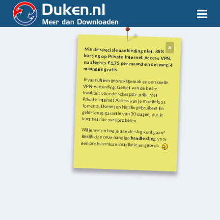
Mis de speciale aanbieding niet. 85%
korting op Private Internet Access VPN,
nu slechts €1,75 per maand en ontvang 4
maanden gratis.
Ervaar ultiem gebruiksgemak en een snelle
VPN-verbinding. Geniet van de beste
kwaliteit voor de scherpste prijs. Met
Private Internet Access kun je moeiteloos
torrents, Usenet en Netflix gebruiken! En
geld-terug-garantie van 30 dagen, dus je
kunt het risicovrij proberen.
Wil je weten hoe je aan de slag kunt gaan?
Bekijk dan onze handige
handleiding
voor
een probleemloze installatie en gebruik.