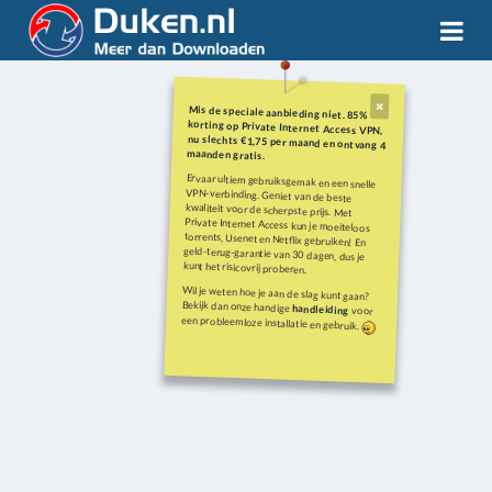
Mis de speciale aanbieding niet. 85%
korting op Private Internet Access VPN,
nu slechts €1,75 per maand en ontvang 4
maanden gratis.
Ervaar ultiem gebruiksgemak en een snelle
VPN-verbinding. Geniet van de beste
kwaliteit voor de scherpste prijs. Met
Private Internet Access kun je moeiteloos
torrents, Usenet en Netflix gebruiken! En
geld-terug-garantie van 30 dagen, dus je
kunt het risicovrij proberen.
Wil je weten hoe je aan de slag kunt gaan?
Bekijk dan onze handige
handleiding
voor
een probleemloze installatie en gebruik.