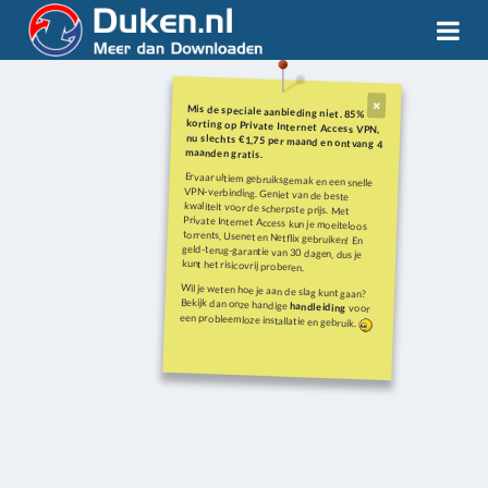
Mis de speciale aanbieding niet. 85%
korting op Private Internet Access VPN,
nu slechts €1,75 per maand en ontvang 4
maanden gratis.
Ervaar ultiem gebruiksgemak en een snelle
VPN-verbinding. Geniet van de beste
kwaliteit voor de scherpste prijs. Met
Private Internet Access kun je moeiteloos
torrents, Usenet en Netflix gebruiken! En
geld-terug-garantie van 30 dagen, dus je
kunt het risicovrij proberen.
Wil je weten hoe je aan de slag kunt gaan?
Bekijk dan onze handige
handleiding
voor
een probleemloze installatie en gebruik.