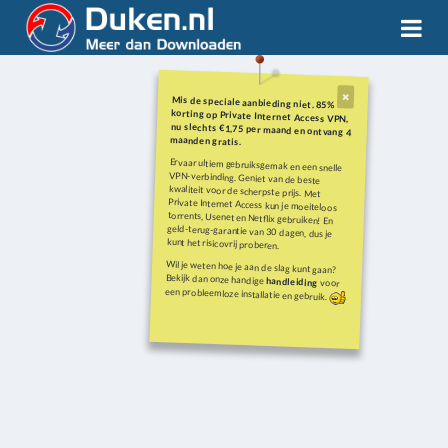
Mis de speciale aanbieding niet. 85%
korting op Private Internet Access VPN,
nu slechts €1,75 per maand en ontvang 4
maanden gratis.
Ervaar ultiem gebruiksgemak en een snelle
VPN-verbinding. Geniet van de beste
kwaliteit voor de scherpste prijs. Met
Private Internet Access kun je moeiteloos
torrents, Usenet en Netflix gebruiken! En
geld-terug-garantie van 30 dagen, dus je
kunt het risicovrij proberen.
Wil je weten hoe je aan de slag kunt gaan?
Bekijk dan onze handige
handleiding
voor
een probleemloze installatie en gebruik.