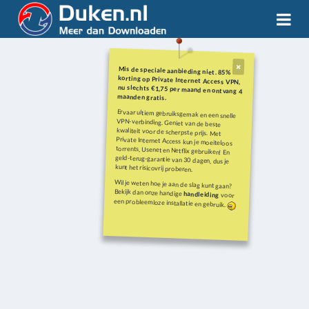
Mis de speciale aanbieding niet. 85%
korting op Private Internet Access VPN,
nu slechts €1,75 per maand en ontvang 4
maanden gratis.
Ervaar ultiem gebruiksgemak en een snelle
VPN-verbinding. Geniet van de beste
kwaliteit voor de scherpste prijs. Met
Private Internet Access kun je moeiteloos
torrents, Usenet en Netflix gebruiken! En
geld-terug-garantie van 30 dagen, dus je
kunt het risicovrij proberen.
Wil je weten hoe je aan de slag kunt gaan?
Bekijk dan onze handige
handleiding
voor
een probleemloze installatie en gebruik.