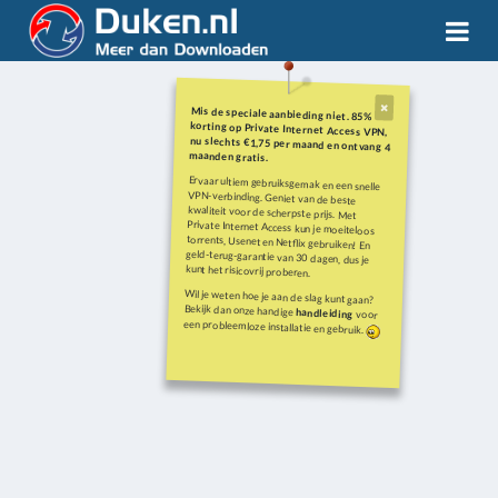
Mis de speciale aanbieding niet. 85%
korting op Private Internet Access VPN,
nu slechts €1,75 per maand en ontvang 4
maanden gratis.
Ervaar ultiem gebruiksgemak en een snelle
VPN-verbinding. Geniet van de beste
kwaliteit voor de scherpste prijs. Met
Private Internet Access kun je moeiteloos
torrents, Usenet en Netflix gebruiken! En
geld-terug-garantie van 30 dagen, dus je
kunt het risicovrij proberen.
Wil je weten hoe je aan de slag kunt gaan?
Bekijk dan onze handige
handleiding
voor
een probleemloze installatie en gebruik.