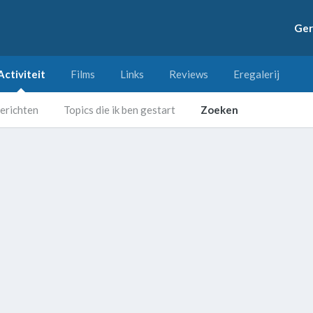
Ger
Activiteit
Films
Links
Reviews
Eregalerij
erichten
Topics die ik ben gestart
Zoeken