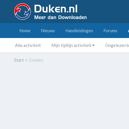
Home
Nieuws
Handleidingen
Forums
Alle activiteit
Mijn tijdlijn activiteit
Ongelezen b
Start
Zoeken