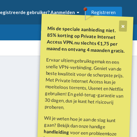
Registreren
egistreerde gebruiker? Aanmelden
Mis de speciale aanbieding niet.
85% korting op Private Internet
Access VPN, nu slechts €1,75 per
maand en ontvang 4 maanden gratis.
Ervaar ultiem gebruiksgemak en een
snelle VPN-verbinding. Geniet van de
beste kwaliteit voor de scherpste prijs.
Met Private Internet Access kun je
moeiteloos torrents, Usenet en Netflix
gebruiken! En geld-terug-garantie van
30 dagen, dus je kunt het risicovrij
Alle activiteit
proberen.
Wil je weten hoe je aan de slag kunt
gaan? Bekijk dan onze handige
handleiding
voor een probleemloze