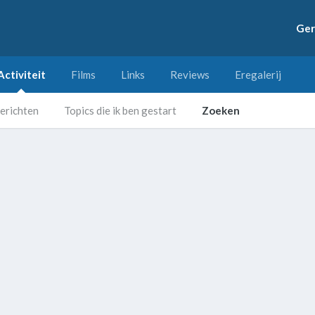
Ger
Activiteit
Films
Links
Reviews
Eregalerij
erichten
Topics die ik ben gestart
Zoeken