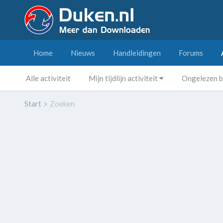
Home
Nieuws
Handleidingen
Forums
Alle activiteit
Mijn tijdlijn activiteit
Ongelezen b
Start
Zoeken