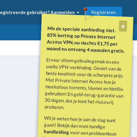
Registreren
egistreerde gebruiker? Aanmelden
Mis de speciale aanbieding niet.
85% korting op Private Internet
Access VPN, nu slechts €1,75 per
maand en ontvang 4 maanden gratis.
Ervaar ultiem gebruiksgemak en een
snelle VPN-verbinding. Geniet van de
beste kwaliteit voor de scherpste prijs.
Met Private Internet Access kun je
moeiteloos torrents, Usenet en Netflix
gebruiken! En geld-terug-garantie van
30 dagen, dus je kunt het risicovrij
Alle activiteit
proberen.
Wil je weten hoe je aan de slag kunt
gaan? Bekijk dan onze handige
handleiding
voor een probleemloze