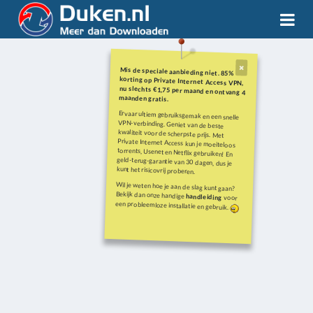
Mis de speciale aanbieding niet. 85%
korting op Private Internet Access VPN,
nu slechts €1,75 per maand en ontvang 4
maanden gratis.
Ervaar ultiem gebruiksgemak en een snelle
VPN-verbinding. Geniet van de beste
kwaliteit voor de scherpste prijs. Met
Private Internet Access kun je moeiteloos
torrents, Usenet en Netflix gebruiken! En
geld-terug-garantie van 30 dagen, dus je
kunt het risicovrij proberen.
Wil je weten hoe je aan de slag kunt gaan?
Bekijk dan onze handige
handleiding
voor
een probleemloze installatie en gebruik.