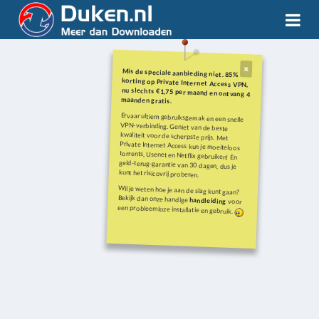
Mis de speciale aanbieding niet. 85%
korting op Private Internet Access VPN,
nu slechts €1,75 per maand en ontvang 4
maanden gratis.
Ervaar ultiem gebruiksgemak en een snelle
VPN-verbinding. Geniet van de beste
kwaliteit voor de scherpste prijs. Met
Private Internet Access kun je moeiteloos
torrents, Usenet en Netflix gebruiken! En
geld-terug-garantie van 30 dagen, dus je
kunt het risicovrij proberen.
Wil je weten hoe je aan de slag kunt gaan?
Bekijk dan onze handige
handleiding
voor
een probleemloze installatie en gebruik.