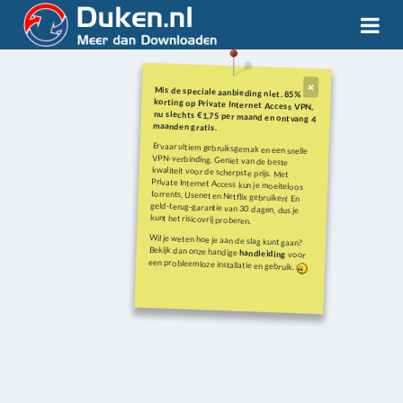
Mis de speciale aanbieding niet. 85%
korting op Private Internet Access VPN,
nu slechts €1,75 per maand en ontvang 4
maanden gratis.
Ervaar ultiem gebruiksgemak en een snelle
VPN-verbinding. Geniet van de beste
kwaliteit voor de scherpste prijs. Met
Private Internet Access kun je moeiteloos
torrents, Usenet en Netflix gebruiken! En
geld-terug-garantie van 30 dagen, dus je
kunt het risicovrij proberen.
Wil je weten hoe je aan de slag kunt gaan?
Bekijk dan onze handige
handleiding
voor
een probleemloze installatie en gebruik.