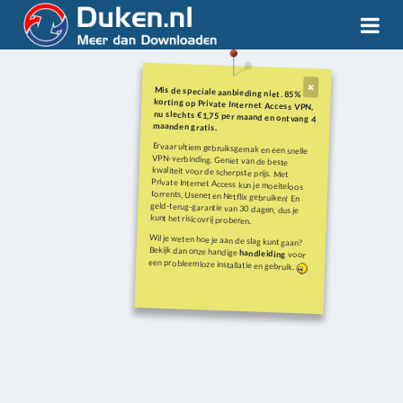
Mis de speciale aanbieding niet. 85%
korting op Private Internet Access VPN,
nu slechts €1,75 per maand en ontvang 4
maanden gratis.
Ervaar ultiem gebruiksgemak en een snelle
VPN-verbinding. Geniet van de beste
kwaliteit voor de scherpste prijs. Met
Private Internet Access kun je moeiteloos
torrents, Usenet en Netflix gebruiken! En
geld-terug-garantie van 30 dagen, dus je
kunt het risicovrij proberen.
Wil je weten hoe je aan de slag kunt gaan?
Bekijk dan onze handige
handleiding
voor
een probleemloze installatie en gebruik.