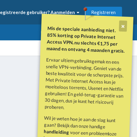
Registreren
egistreerde gebruiker? Aanmelden
Mis de speciale aanbieding niet.
85% korting op Private Internet
Access VPN, nu slechts €1,75 per
maand en ontvang 4 maanden gratis.
Ervaar ultiem gebruiksgemak en een
snelle VPN-verbinding. Geniet van de
beste kwaliteit voor de scherpste prijs.
Met Private Internet Access kun je
moeiteloos torrents, Usenet en Netflix
gebruiken! En geld-terug-garantie van
30 dagen, dus je kunt het risicovrij
Alle activiteit
proberen.
Wil je weten hoe je aan de slag kunt
gaan? Bekijk dan onze handige
handleiding
voor een probleemloze