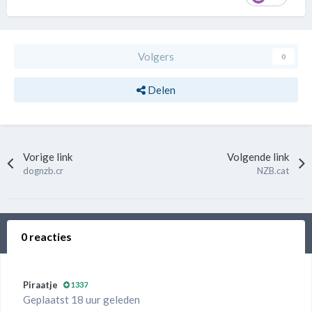
Volgers
0
Delen
Vorige link
Volgende link
dognzb.cr
NZB.cat
0 reacties
Piraatje
1337
Geplaatst 18 uur geleden