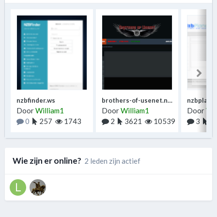
nzbfinder.ws
brothers-of-usenet.net
nzbplanet
Door
William1
Door
William1
Door
Wil
0
257
1743
2
3621
10539
3
5
Wie zijn er online?
2 leden zijn actief