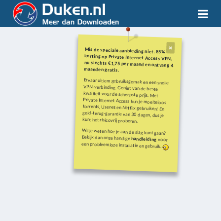
Mis de speciale aanbieding niet. 85%
korting op Private Internet Access VPN,
nu slechts €1,75 per maand en ontvang 4
maanden gratis.
Ervaar ultiem gebruiksgemak en een snelle
VPN-verbinding. Geniet van de beste
kwaliteit voor de scherpste prijs. Met
Private Internet Access kun je moeiteloos
torrents, Usenet en Netflix gebruiken! En
geld-terug-garantie van 30 dagen, dus je
kunt het risicovrij proberen.
Wil je weten hoe je aan de slag kunt gaan?
Bekijk dan onze handige
handleiding
voor
een probleemloze installatie en gebruik.