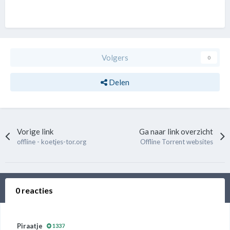
Volgers
0
Delen
Vorige link
Ga naar link overzicht
offline - koetjes-tor.org
Offline Torrent websites
0 reacties
Piraatje
1337