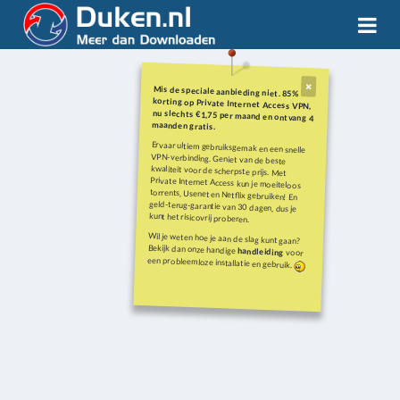
Mis de speciale aanbieding niet. 85%
korting op Private Internet Access VPN,
nu slechts €1,75 per maand en ontvang 4
maanden gratis.
Ervaar ultiem gebruiksgemak en een snelle
VPN-verbinding. Geniet van de beste
kwaliteit voor de scherpste prijs. Met
Private Internet Access kun je moeiteloos
torrents, Usenet en Netflix gebruiken! En
geld-terug-garantie van 30 dagen, dus je
kunt het risicovrij proberen.
Wil je weten hoe je aan de slag kunt gaan?
Bekijk dan onze handige
handleiding
voor
een probleemloze installatie en gebruik.