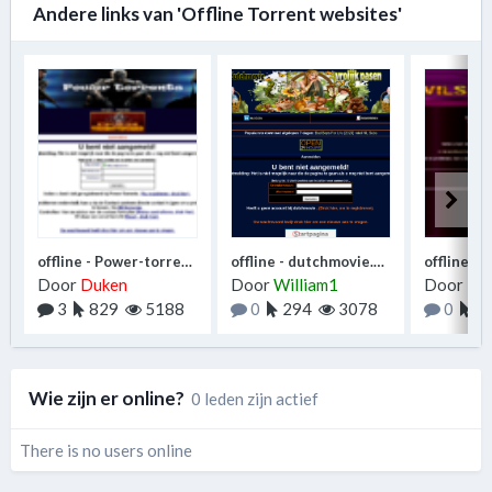
Andere links van 'Offline Torrent websites'
offline - Power-torrents.biz
offline - dutchmovie.org
Door
Duken
Door
William1
Door
Du
3
829
5188
0
294
3078
0
7
Wie zijn er online?
0 leden zijn actief
There is no users online