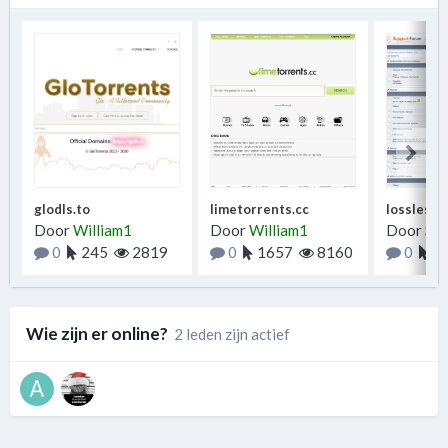
glodls.to
limetorrents.cc
losslessc
Door
William1
Door
William1
Door
Sin
0
245
2819
0
1657
8160
0
6
Wie zijn er online?
2 leden zijn actief