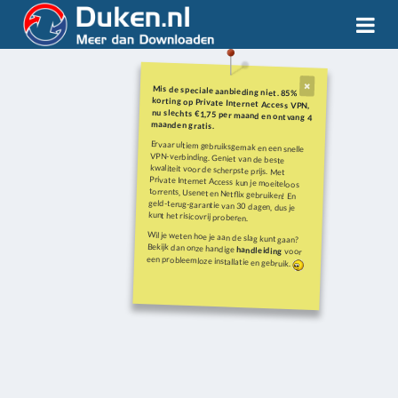
Mis de speciale aanbieding niet. 85%
korting op Private Internet Access VPN,
nu slechts €1,75 per maand en ontvang 4
maanden gratis.
Ervaar ultiem gebruiksgemak en een snelle
VPN-verbinding. Geniet van de beste
kwaliteit voor de scherpste prijs. Met
Private Internet Access kun je moeiteloos
torrents, Usenet en Netflix gebruiken! En
geld-terug-garantie van 30 dagen, dus je
kunt het risicovrij proberen.
Wil je weten hoe je aan de slag kunt gaan?
Bekijk dan onze handige
handleiding
voor
een probleemloze installatie en gebruik.