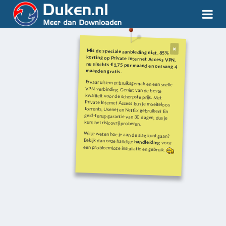
Mis de speciale aanbieding niet. 85%
korting op Private Internet Access VPN,
nu slechts €1,75 per maand en ontvang 4
maanden gratis.
Ervaar ultiem gebruiksgemak en een snelle
VPN-verbinding. Geniet van de beste
kwaliteit voor de scherpste prijs. Met
Private Internet Access kun je moeiteloos
torrents, Usenet en Netflix gebruiken! En
geld-terug-garantie van 30 dagen, dus je
kunt het risicovrij proberen.
Wil je weten hoe je aan de slag kunt gaan?
Bekijk dan onze handige
handleiding
voor
een probleemloze installatie en gebruik.