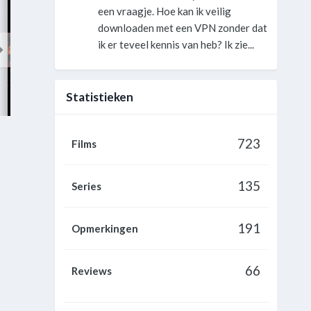
een vraagje. Hoe kan ik veilig
downloaden met een VPN zonder dat
ik er teveel kennis van heb? Ik zie...
Statistieken
The Mockingjay Lives: The Making of the Hunger Games: Mockingjay Part 1
Driving to Zigzigland
Acts of Violence
723
Films
135
Series
191
Opmerkingen
66
Reviews