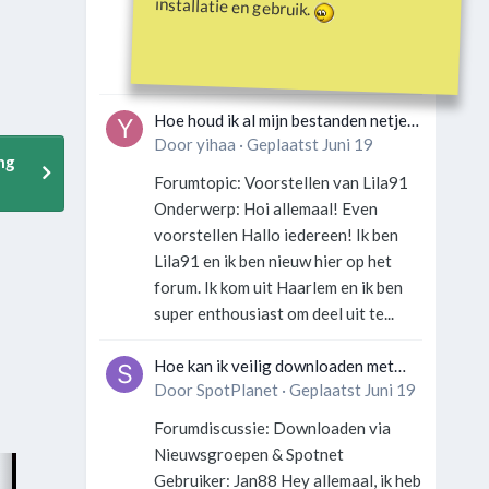
installatie en gebruik.
Gebruiker: SportFan123 Hey
allemaal! Wat is er precies gebeurd
met Davey Hearn? Ik las iets over...
Hoe houd ik al mijn bestanden netjes
georganiseerd zonder gek te
Door
yihaa
·
Geplaatst
Juni 19
ng
worden?
Forumtopic: Voorstellen van Lila91
Onderwerp: Hoi allemaal! Even
voorstellen Hallo iedereen! Ik ben
Lila91 en ik ben nieuw hier op het
forum. Ik kom uit Haarlem en ik ben
super enthousiast om deel uit te...
Hoe kan ik veilig downloaden met
een VPN zonder technische kennis?
Door
SpotPlanet
·
Geplaatst
Juni 19
Forumdiscussie: Downloaden via
Nieuwsgroepen & Spotnet
Gebruiker: Jan88 Hey allemaal, ik heb