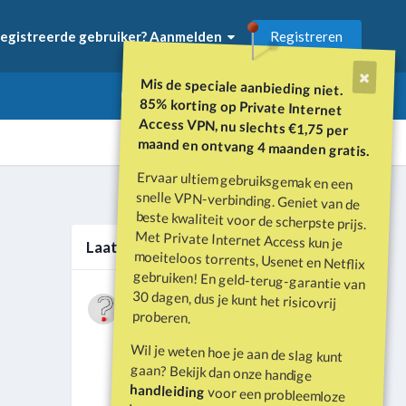
Registreren
egistreerde gebruiker? Aanmelden
Mis de speciale aanbieding niet.
85% korting op Private Internet
Access VPN, nu slechts €1,75 per
maand en ontvang 4 maanden gratis.
Ervaar ultiem gebruiksgemak en een
snelle VPN-verbinding. Geniet van de
beste kwaliteit voor de scherpste prijs.
Met Private Internet Access kun je
moeiteloos torrents, Usenet en Netflix
gebruiken! En geld-terug-garantie van
30 dagen, dus je kunt het risicovrij
Alle activiteit
Laatste berichten
Wat is er gebeurd met Davey Hearn
proberen.
en de vandalisatie van het
Door
Vraagbaak
·
Geplaatst
Juni 21
Washington Reflecting Pool?
Wil je weten hoe je aan de slag kunt
Forumdiscussie: Davey Hearn:
gaan? Bekijk dan onze handige
Former Olympian Denies Vandalising
handleiding
voor een probleemloze
Washington Reflecting Pool