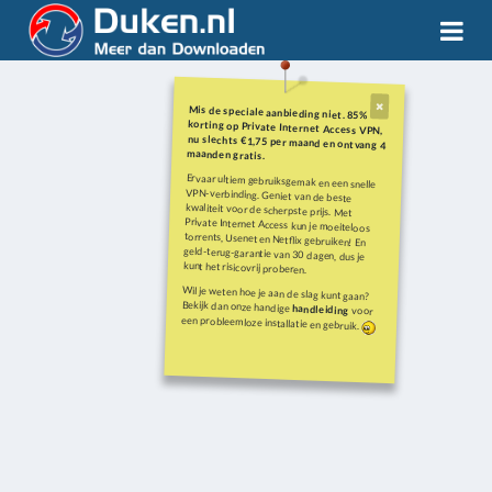
Mis de speciale aanbieding niet. 85%
korting op Private Internet Access VPN,
nu slechts €1,75 per maand en ontvang 4
maanden gratis.
Ervaar ultiem gebruiksgemak en een snelle
VPN-verbinding. Geniet van de beste
kwaliteit voor de scherpste prijs. Met
Private Internet Access kun je moeiteloos
torrents, Usenet en Netflix gebruiken! En
geld-terug-garantie van 30 dagen, dus je
kunt het risicovrij proberen.
Wil je weten hoe je aan de slag kunt gaan?
Bekijk dan onze handige
handleiding
voor
een probleemloze installatie en gebruik.