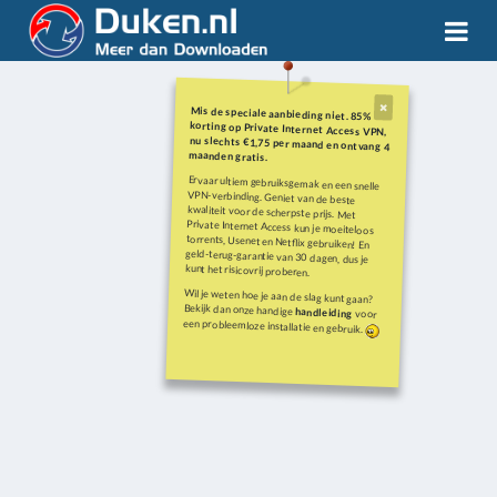
Mis de speciale aanbieding niet. 85%
korting op Private Internet Access VPN,
nu slechts €1,75 per maand en ontvang 4
maanden gratis.
Ervaar ultiem gebruiksgemak en een snelle
VPN-verbinding. Geniet van de beste
kwaliteit voor de scherpste prijs. Met
Private Internet Access kun je moeiteloos
torrents, Usenet en Netflix gebruiken! En
geld-terug-garantie van 30 dagen, dus je
kunt het risicovrij proberen.
Wil je weten hoe je aan de slag kunt gaan?
Bekijk dan onze handige
handleiding
voor
een probleemloze installatie en gebruik.